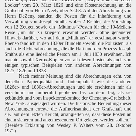
Looker’ vom 20. März 1826 und eine Kostenrechnung an die
Grafschaft von Herrn Neely über $2.68. Auf der Abrechnung von
Herrn DeZeng standen die Posten für die Inhaftierung und
Verwahrung von Joseph Smith, wobei 2 Richter, die Vorladung
von 12 Zeugen sowie ein „Mittimus“-Posten für eine 10-Meilen-
Reise ‚um ihn zu kriegen’ erwähnt werden, ohne genaueren
Hinweis darüber, wo auf dem „Mittimus“ er geschnappt wurde.
Ebenso fand ich in den 1830er-Bündeln sowohl die Polizisten- als
auch die Richterabrechnung, die die Haft und den Prozess Joseph
Smiths als eine liederliche Person am 1. Juli 1830 erwähnen. Ich
machte sowohl Xerox-Kopien von all diesen Posten als auch von
einigen typischen Beispielen von anderen Abrechnungen von
1825, 1826 und 1828.
Nach meiner Meinung sind die Abrechnungen echt, von
derselben Papierqualität und Tintenqualität wie die anderen
1826er- und 1830er-Abrechnungen und sie erschienen mir als
verschnürt und unberührt geblieben bis zu dem Tag, als sie
gebündelt und vom Inspektorenkomitee der Chenango-Grafschaft,
New York, ausgelagert wurden. Die historische Bedeutung dieser
Abrechnungen erregte die Aufmerksamkeit der Grafschaft und
sie, laut dem letzten Bericht, arrangierten es, dass diese Posten an
einem sicheren und angemesseneren Ort gelagert werden sollten.“
(Beeidete Erklärung von Wesley P. Walters vom 28. Oktober
1971)