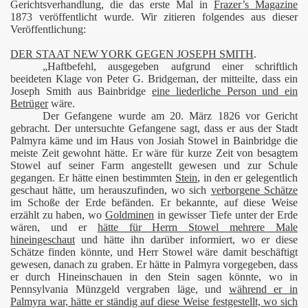
Gerichtsverhandlung, die das erste Mal in
Frazer’s Magazine
1873 veröffentlicht wurde. Wir zitieren folgendes aus dieser
Veröffentlichung:
DER STAAT NEW YORK GEGEN JOSEPH SMITH
.
„Haftbefehl, ausgegeben aufgrund einer schriftlich
beeideten Klage von Peter G. Bridgeman, der mitteilte, dass ein
Joseph Smith aus Bainbridge
eine liederliche Person und ein
Betrüger
wäre.
Der Gefangene wurde am 20. März 1826 vor Gericht
gebracht. Der untersuchte Gefangene sagt, dass er aus der Stadt
Palmyra käme und im Haus von Josiah Stowel in Bainbridge die
meiste Zeit gewohnt hätte. Er wäre für kurze Zeit von besagtem
Stowel auf seiner Farm angestellt gewesen und zur Schule
gegangen. Er hätte einen bestimmten
Stein
, in den er gelegentlich
geschaut hätte, um herauszufinden, wo sich
verborgene Schätze
im Schoße der Erde befänden. Er bekannte, auf diese Weise
erzählt zu haben, wo
Goldminen
in gewisser Tiefe unter der Erde
wären, und er
hätte für Herrn Stowel mehrere Male
hineingeschaut
und hätte ihn darüber informiert, wo er diese
Schätze finden könnte, und Herr Stowel wäre damit beschäftigt
gewesen, danach zu graben. Er hätte in Palmyra vorgegeben, dass
er durch Hineinschauen in den Stein sagen könnte, wo in
Pennsylvania Münzgeld vergraben läge, und
während er in
Palmyra war, hätte er ständig auf diese Weise festgestellt, wo sich