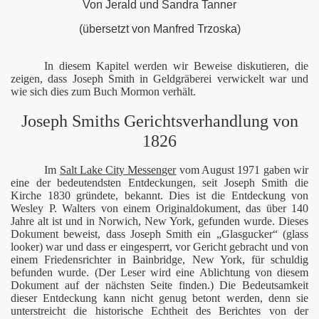
Von Jerald und Sandra Tanner
eit
(übersetzt von Manfred Trzoska)
In diesem Kapitel werden wir Beweise diskutieren, die
zeigen, dass Joseph Smith in Geldgräberei verwickelt war und
wie sich dies zum Buch Mormon verhält.
ssagen
Joseph Smiths Gerichtsverhandlung von
1826
Im
Salt Lake City Messenger
vom August 1971 gaben wir
eine der bedeutendsten Entdeckungen, seit Joseph Smith die
 TALISMAN
Kirche 1830 gründete, bekannt. Dies ist die Entdeckung von
Wesley P. Walters von einem Originaldokument, das über 140
Jahre alt ist und in Norwich, New York, gefunden wurde. Dieses
Dokument beweist, dass Joseph Smith ein „Glasgucker“ (glass
looker) war und dass er eingesperrt, vor Gericht gebracht und von
einem Friedensrichter in Bainbridge, New York, für schuldig
befunden wurde. (Der Leser wird eine Ablichtung von diesem
Dokument auf der nächsten Seite finden.) Die Bedeutsamkeit
dieser Entdeckung kann nicht genug betont werden, denn sie
unterstreicht die historische Echtheit des Berichtes von der