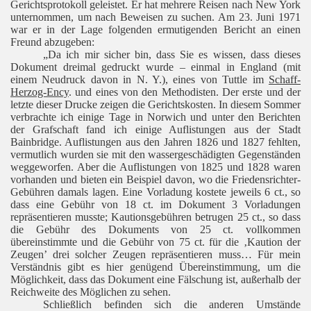
Gerichtsprotokoll geleistet. Er hat mehrere Reisen nach New York
unternommen, um nach Beweisen zu suchen. Am 23. Juni 1971
war er in der Lage folgenden ermutigenden Bericht an einen
Freund abzugeben:
„Da ich mir sicher bin, dass Sie es wissen, dass dieses
Dokument dreimal gedruckt wurde – einmal in England (mit
einem Neudruck davon in N. Y.), eines von Tuttle im
Schaff-
Herzog-Ency
. und eines von den Methodisten. Der erste und der
letzte dieser Drucke zeigen die Gerichtskosten. In diesem Sommer
verbrachte ich einige Tage in Norwich und unter den Berichten
der Grafschaft fand ich einige Auflistungen aus der Stadt
Bainbridge. Auflistungen aus den Jahren 1826 und 1827 fehlten,
vermutlich wurden sie mit den wassergeschädigten Gegenständen
weggeworfen. Aber die Auflistungen von 1825 und 1828 waren
vorhanden und bieten ein Beispiel davon, wo die Friedensrichter-
Gebühren damals lagen. Eine Vorladung kostete jeweils 6 ct., so
dass eine Gebühr von 18 ct. im Dokument 3 Vorladungen
repräsentieren musste; Kautionsgebühren betrugen 25 ct., so dass
die Gebühr des Dokuments von 25 ct. vollkommen
übereinstimmte und die Gebühr von 75 ct. für die ‚Kaution der
Zeugen’ drei solcher Zeugen repräsentieren muss… Für mein
Verständnis gibt es hier genügend Übereinstimmung, um die
Möglichkeit, dass das Dokument eine Fälschung ist, außerhalb der
Reichweite des Möglichen zu sehen.
Schließlich befinden sich die anderen Umstände