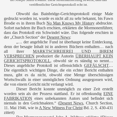
veröffentlichte Gerichtsprotokoll echt ist.
Obwohl das Bainbridge-Gerichtsprotokoll einige Male
gedruckt worden ist, wurde es nicht all zu sehr bekannt, bis Fawn
Brodie es in ihrem Buch
No Man Knows My History
abdruckte.
Sofort nachdem ihr Buch erschien, erklärten die Mormonenführer,
dass das Protokoll ein Schwindel wäre. Das folgende erschien in
der „Church Section“ der
Deseret News
:
„… der angebliche Fund ist überhaupt keine Entdeckung,
denn der besagte Inhalt ist in anderen Büchern enthalten… nach
all ihrer
MARKTSCHREIEREI UND IHREM
VERSPRECHEN
produziert die Autorin
ÜBERHAUPT KEIN
GERICHTSPROTOKOLL
, obwohl sie es ständig so nennt…
Dieses angebliche Protokoll ist offensichtlich
GEFÄLSCHT
…
Die eigentlich wichtigen Dinge, die ein echter Bericht enthalten
muss, gibt es da nicht, obwohl eine Menge überschüssigen
Wortschwalls in einer unmöglichen Ordnung ausgegossen wird,
die von einem Gericht nicht verlangt wird.
Dieser Bericht konnte unmöglich zu einer Zeit erstellt
worden sein als der Prozess stattfand. Er ist offenkundig
EINE
FABRIKATION
eines unbekannten Autors und befindet sich
niemals in den Gerichtsakten.“ (
Deseret News
, Church Section,
11.
Mai 1946, wie in
A New Witness For Christ
Bd. 2, S. 430-431
zitiert)