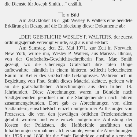
die Dienste für Joseph Smith…“ erzählt.
Am 28.Oktober 1971 gab Wesley P. Walters eine beeidete
Erklärung in Bezug auf die Entdeckung dieser Dokumente ab:
„DER GEISTLICHE WESLEY P. WALTERS, der zuerst
ordnungsgemäß vereidigt wurde, sagt aus und erklärt:
Am Samstag, den 22. Mai 1971, zur Zeit in Norwich,
New York, wurde mir, Wesley P. Walters, aus Marissa, Illinois,
von der Grafschafts-Geschichtsschreiberin Frau Mae Smith
gezeigt, wo die Chenengo Grafschaft ihre toten Dinge
aufbewahrte, nämlich in einem hinteren, schlecht beleuchteten
Raum im Keller des Grafschafts-Gefängnisses. Während ich in
Begleitung von Frau Smith dieses Material sichtete, gerieten wir
an die grafschaftlichen Abrechnungen aus dem frühen 19.
Jahrhundert. Diese Abrechnungen waren in Bündeln nach
Stadtgemeinden geordnet und die Stadtgemeinden nach Jahren
zusammengebunden. Dort gab es Abrechnungen von allen
Stadtämtern, einschließlich einzeln aufgeführter Auflistungen von
Prozessen, die von den jeweiligen örtlichen Friedensrichtern
geführt wurden und eine einzeln aufgeführte Auflistung der
Kosten der Polizisten, die Haftbefehle ausführten und
Inhaftierungen vornahmen. Ich erkannte, wenn die Abrechnungen
für 1826 und 1830 für die Stadt Bainbridge ausfindig gemacht