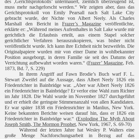
des ‚Gerichtsprotokolls’ untermauert, ziemlich überzeugend ist,
muss mehr nachgeforscht werden.“ Wir zeigten aber, dass das
Gerichtsprotokoll von Emily Pearsall nach Salt Lake City
gebracht wurde, der Nichte von Albert Neely. Als Charles
Marshall den Bericht in
Frazer’s Magazine
veröffentlichte,
erklärte er: „Während meines Aufenthaltes in Salt Lake wurde mir
gerichtlich die Erlaubnis erteilt, aus einem Stapel solcher
gerichtlicher Verfahren herauszukopieren, was bisher nicht
veröffentlicht wurde. Ich kann ihre Echtheit nicht bezweifeln. Die
Originalpapiere wurden mir von einer Dame in wohlbekannter
Position ausgeborgt, in deren Familie sie seit des Datums der
Verrichtung aufbewahrt worden waren.“ (
Frazer’ Magazine
, Feb.
1873, Bd. 7, S. 229)
In ihrem Angriff auf Fawn Brodie’s Buch warf F. L.
Stewart Zweifel auf die Aussage, dass Albert Neely 1826 ein
Friedenrichter in Bainbridge war. „Aber war Albert Neely 1826
ein Friedenrichter in Bainbridge? Er verlor eine Wahl zum Richter
im Jahr 1828. Die Wahl wurde im November 1827 durchgeführt
und er erhielt die geringste Stimmenanzahl von allen Kandidaten.
Er war später 1838 ein Friedensrichter in Manlius, New York.
Keine bekannten Berichte weisen darauf hin, dass er 1826 ein
Friedenrichter in Bainbridge war.“
(
Exploding The Myth About
Joseph Smith, The Mormon Prophet
, New York, 1967, S. 69-70)
Während der letzten Jahre hat Wesley P. Walters eine
große Menge Nachforschungsarbeit in Bezug auf das