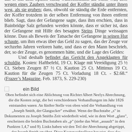
wegen eines Zaubers verschwand der Koffer ständig unter ihnen
weg, als sie gruben
; dass, obwohl sie ständig die Erde entfernten,
der Koffer trotzdem in der selben Entfernung von ihnen entfernt
blieb. Sagt, dass der Gefangene sagte, dass ihm erschien, dass in
Bainbridge Salz gefunden werden könnte, dass er sicher ist, dass
der Gefangene mit Hilfe des besagten
Steins
Dinge weissagen
könne. Dass als Beweis der Tatsache der Gefangene
in seinen Hut
schaute
, um ihm etwas über das Geld zu sagen, das der Zeuge vor
sechzehn Jahren verloren hatte, und dass er den Mann beschrieb,
der, so der Zeuge, es genommen hätte, und die Lage des Geldes:
Und deshalb
befindet das Gericht den Angeklagten für
schuldig
. Kosten: Haftbefehl, 19 Ct. Klage mit Vereidigung 25 ½
Ct. Sieben Zeugen 87 ½ Ct. Kaution 25 Ct. Mittimus 19 Ct.
Kaution für die Zeugen 75 Ct. Vorladung 18 Ct. - $2.68.“
(
Frazer’s Magazine
, Feb. 1873, S. 229-230)
Oben befindet sich eine Ablichtung von Richter Albert Neelys Abrechnung,
die die Kosten zeigt, die bei verschiedenen Verhandlungen im Jahr 1826
entstanden waren. An fünfter Stelle von oben wird die Verhandlung von
„Joseph Smith, der Glasgucker“ erwähnt. Wenn der Buchstabe „s“ in
Dokumenten zu Joseph Smiths Zeit wiederholt wird, wie in dem Wort „glass“,
erscheinen die beiden Buchstaben als „p“ (siehe das Wort „assault“ in den
Punkten 1,4,7 und 9). Links haben wir den Teil der Abrechnung abgetippt,
der Joseph Smith erwähnt. Diese Kostenaufstellung beweist, dass das