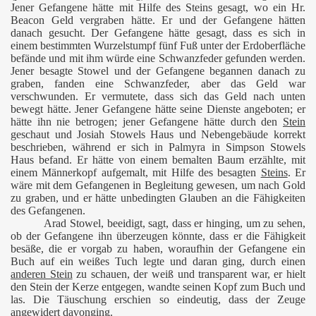
Jener Gefangene hätte mit Hilfe des Steins gesagt, wo ein Hr.
Beacon Geld vergraben hätte. Er und der Gefangene hätten
danach gesucht. Der Gefangene hätte gesagt, dass es sich in
einem bestimmten Wurzelstumpf fünf Fuß unter der Erdoberfläche
befände und mit ihm würde eine Schwanzfeder gefunden werden.
Jener besagte Stowel und der Gefangene begannen danach zu
graben, fanden eine Schwanzfeder, aber das Geld war
verschwunden. Er vermutete, dass sich das Geld nach unten
bewegt hätte. Jener Gefangene hätte seine Dienste angeboten; er
hätte ihn nie betrogen; jener Gefangene hätte durch den
Stein
geschaut und Josiah Stowels Haus und Nebengebäude korrekt
beschrieben, während er sich in Palmyra in Simpson Stowels
Haus befand. Er hätte von einem bemalten Baum erzählte, mit
einem Männerkopf aufgemalt, mit Hilfe des besagten
Steins
. Er
wäre mit dem Gefangenen in Begleitung gewesen, um nach Gold
zu graben, und er hätte unbedingten Glauben an die Fähigkeiten
des Gefangenen.
Arad Stowel, beeidigt, sagt, dass er hinging, um zu sehen,
ob der Gefangene ihn überzeugen könnte, dass er die Fähigkeit
besäße, die er vorgab zu haben, woraufhin der Gefangene ein
Buch auf ein weißes Tuch legte und daran ging, durch einen
anderen Stein
zu schauen, der weiß und transparent war, er hielt
den Stein der Kerze entgegen, wandte seinen Kopf zum Buch und
las. Die Täuschung erschien so eindeutig, dass der Zeuge
angewidert davonging.