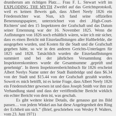
drumherum am richtigen Platz… Frau F. L. Stewart wirft im
EXPLODING THE MYTH
Zweifel auf das Gerichtsprotokoll,
weil es keinen Beweis gab, dass Albert Neely 1826 ein
Friedensrichter war. Nun, ich fand seine offiziellen
Benennungspapiere, unterzeichnet von drei ‚High-Court-
Richtern’ und den 15 Inspektoren der Grafschaft und das Datum
seiner Ernennung war der 16. November 1825. Wenn die
Auflistungen von 1826 noch erhältlich wären, wäre ich mir sicher,
dass es einen Bericht mit Einzelauflistungen aller Haftbefehle, die
ausgegeben wurden, und Kosten für die Stadt und die Grafschaft
gegeben hätte, so wie in den anderen Gerichts-Unterlagen für
1825 und 1828. Tatsächlich wurden die Einzelauflistungen
summiert und bei der jährlichen Versammlung des
Inspektorenkomitees wurde die Gesamtsumme ‚geprüft und
genehmigt’. In ihrem Inspektorenberichtsbuch für 1826 erscheint
Albert Neelys Name unter der Stadt Bainbridge und dass $6.34
von der Stadt und $15.44 von der Grafschaft gezahlt wurden.
Soweit es mich betrifft, ist es keine Frage, dass Albert Neely 1826
ein Friedensrichter gewesen ist und dass Joseph Smith vor ihm zur
Verhandlung stand und dass der veröffentlichte Bericht wirklich
ein echter Bericht von dem ist, was geschah.
Es gibt weitere kleine Details, die genauso gut ins Bild
passen… von jedem Winkel aus hat diese Angelegenheit den Ring
der Echtheit um sich.“ (Brief, geschrieben von Wesley P. Walters,
vom 23. Juni 1971)