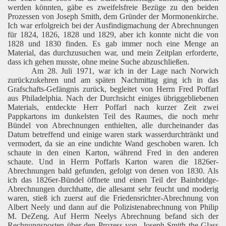
werden könnten, gäbe es zweifelsfreie Bezüge zu den beiden
Prozessen von Joseph Smith, dem Gründer der Mormonenkirche.
Ich war erfolgreich bei der Ausfindigmachung der Abrechnungen
für 1824, 1826, 1828 und 1829, aber ich konnte nicht die von
1828 und 1830 finden. Es gab immer noch eine Menge an
Material, das durchzusuchen war, und mein Zeitplan erforderte,
dass ich gehen musste, ohne meine Suche abzuschließen.
Am 28. Juli 1971, war ich in der Lage nach Norwich
zurückzukehren und am späten Nachmittag ging ich in das
Grafschafts-Gefängnis zurück, begleitet von Herrn Fred Poffarl
aus Philadelphia. Nach der Durchsicht einiges übriggebliebenen
Materials, entdeckte Herr Poffarl nach kurzer Zeit zwei
Pappkartons im dunkelsten Teil des Raumes, die noch mehr
Bündel von Abrechnungen enthielten, alle durcheinander das
Datum betreffend und einige waren stark wasserdurchtränkt und
vermodert, da sie an eine undichte Wand geschoben waren. Ich
schaute in den einen Karton, während Fred in den anderen
schaute. Und in Herrn Poffarls Karton waren die 1826er-
Abrechnungen bald gefunden, gefolgt von denen von 1830. Als
ich das 1826er-Bündel öffnete und einen Teil der Bainbridge-
Abrechnungen durchhatte, die allesamt sehr feucht und moderig
waren, stieß ich zuerst auf die Friedensrichter-Abrechnung von
Albert Neely und dann auf die Polizistenabrechnung von Philip
M. DeZeng. Auf Herrn Neelys Abrechnung befand sich der
Rechnungsposten über den Prozess von ‚Joseph Smith the Glass