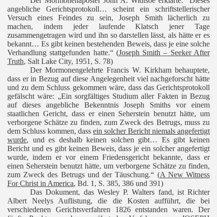
Der Mormonenapostel John A. Widtsoe erklärte: “Dieses
angebliche Gerichtsprotokoll… scheint ein schriftstellerischer
Versuch eines Feindes zu sein, Joseph Smith lächerlich zu
machen, indem jeder laufende Klatsch jener Tage
zusammengetragen wird und ihn so darstellen lässt, als hätte er es
bekannt… Es gibt keinen bestehenden Beweis, dass je eine solche
Verhandlung stattgefunden hatte.“ (
Joseph Smith – Seeker After
Truth
, Salt Lake City, 1951, S. 78)
Der Mormonengelehrte Francis W. Kirkham behauptete,
dass er in Bezug auf diese Angelegenheit viel nachgeforscht hätte
und zu dem Schluss gekommen wäre, dass das Gerichtsprotokoll
gefälscht wäre: „Ein sorgfältiges Studium aller Fakten in Bezug
auf dieses angebliche Bekenntnis Joseph Smiths vor einem
staatlichen Gericht, dass er einen Seherstein benutzt hätte, um
verborgene Schätze zu finden, zum Zweck des Betrugs, muss zu
dem Schluss kommen, dass
ein solcher Bericht niemals angefertigt
wurde
, und es deshalb keinen solchen gibt… Es gibt keinen
Bericht und es gibt keinen Beweis, dass je ein solcher angefertigt
wurde, indem er vor einem Friedensgericht bekannte, dass er
einen Seherstein benutzt hätte, um verborgene Schätze zu finden,
zum Zweck des Betrugs und der Täuschung.“
(
A New Witness
For Christ in
America
, Bd. 1, S. 385, 386 und 391)
Das Dokument, das Wesley P. Walters fand, ist Richter
Albert Neelys Auflistung, die die Kosten aufführt, die bei
verschiedenen Gerichtsverfahren 1826 entstanden waren. Der