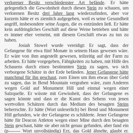
verlorener Besitz verschiedenster Art befände
. Er hätte
gelegentlich die Gewohnheit durch diesen
Stein
zu schauen, um
verlorenen Besitz
drei Jahre lang
wiederzufinden, aber vor
kurzem hätte er es ziemlich aufgegeben, weil es seine Gesundheit
angriff, insbesondere seine Augen, die es entzünden ließ. Er hätte
kein aufdringliches Geschäft auf diese Weise betrieben und hätte
es immer eher verneint, mit diesem Geschäft etwas zu tun zu
haben.
Josiah Stowel wurde vereidigt: Er sagt, dass der
Gefangene für etwa fünf Monate in seinem Haus gewesen wäre.
Er wäre von ihm angestellt gewesen, teilzeitig auf der Farm zu
arbeiten. Er hätte vorgegeben, Fähigkeiten zu haben, mit Hilfe des
Schauens durch einen bestimmten
Stein
zu sagen, wo sich
verborgene Schätze in der Erde befänden.
Jener Gefangene hätte
manchmal für ihn geschaut
, zum Einen um ihm etwas über Geld
zu sagen, das in Bend Mountain vergraben wäre, zum Anderen
wegen Gold auf Monument Hill und einmal wegen einer
Salzquelle. Er wüsste mit Gewissheit, dass der Gefangene es
sagen könnte und dass er die Kunst des Sehens von jenen
wertvollen Schätzen durch das Medium des besagten
Steins
beherrschte. Er hätte (Wort unleserlich) bei Bend und Monument
Hill gefunden, wie der Gefangene es schilderte. Jener Gefangene
hätte für Deacon Attleton wegen einer Mine durch den besagten
Stein
geschaut, hätte sie aber nicht genau gefunden, aber fand ein
(p-------- Wort unvollständig) Erz, das Gold ähnelte, glaubt er.