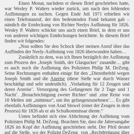
Einen Monat, nachdem er diesen Brief geschrieben hatte,
war Wesley P. Walters wieder zurück, um nach den fehlenden
Auflistungen zu suchen. Gegen Ende Juli 1971 erhielten wir
einen Telefonanruf, der den bedeutenden Fund bekannt gab –
nämlich die Entdeckung von Richter Neelys Auflistung für 1826.
Wesley P. Walters schickte uns auch einen Brief, in dem er uns
von anderen wichtigen Entdeckungen berichtete. In diesem Brief
finden wir folgendes:
„Nun sollten Sie den Schock über meinen Anruf über das
Auffinden der Neely-Auflistung von 1826 überwunden haben…
Zusätzlich zu dem, was ich Ihnen bezüglich der Auflistung
zum Prozess des ‚Joseph Smith, der Glasgucker’ zusandte… gibt
es auch noch die Auflistung des Polizisten Philip M. DeZeng.
Seine Rechnungen enthalten einige für den „Dienstbefehl wegen
Joseph Smith und die
Anreise
(diese Stelle war durch Wasser
beschädigt und sehr undeutlich). ‚Vorladung für 12 Zeugen und
deren Anreise’. Versorgung des Gefangenen für 2 Tage und 1
Nacht’. ‚Benachrichtigung zweier Richter’ und ‚eine Reise von
10 Meilen mit „mittimus“, um ihn gefangenzunehmen’… Es gibt
ebenfalls Auflistungen von Arad Stowel (einer der Zeugen in dem
Prozess) für 1826 als er als Schulkommissar diente.“
Unten befindet sich eine Ablichtung der Auflistung vom
Polizisten Philip M. DeZeng. Beachten Sie, dass die Jahresangabe
1826 im Kopf der Auflistung geschrieben steht. Der Pfeil deutet
auf die Stelle, wo der Polizist DeZeng
von „Rechtfertigung über