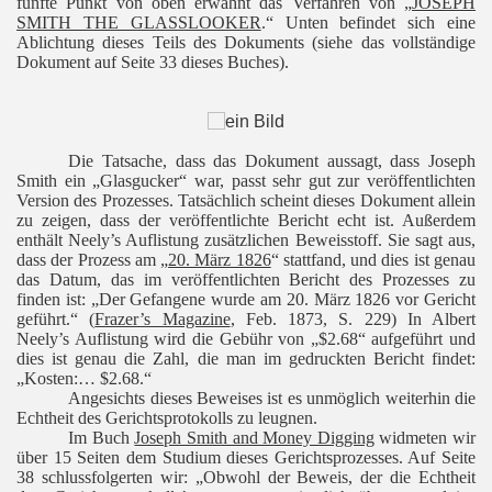
fünfte Punkt von oben erwähnt das Verfahren von „
JOSEPH
SMITH THE GLASSLOOKER
.“ Unten befindet sich eine
Ablichtung dieses Teils des Dokuments (siehe das vollständige
Dokument auf Seite 33 dieses Buches).
Die Tatsache, dass das Dokument aussagt, dass Joseph
Smith ein „Glasgucker“ war, passt sehr gut zur veröffentlichten
Version des Prozesses. Tatsächlich scheint dieses Dokument allein
zu zeigen, dass der veröffentlichte Bericht echt ist. Außerdem
enthält Neely’s Auflistung zusätzlichen Beweisstoff. Sie sagt aus,
dass der Prozess am „
20. März 1826
“ stattfand, und dies ist genau
das Datum, das im veröffentlichten Bericht des Prozesses zu
finden ist: „Der Gefangene wurde am 20. März 1826 vor Gericht
geführt.“ (
Frazer’s Magazine
, Feb. 1873, S. 229) In Albert
Neely’s Auflistung wird die Gebühr von „$2.68“ aufgeführt und
dies ist genau die Zahl, die man im gedruckten Bericht findet:
„Kosten:… $2.68.“
Angesichts dieses Beweises ist es unmöglich weiterhin die
Echtheit des Gerichtsprotokolls zu leugnen.
Im Buch
Joseph Smith and Money Digging
widmeten wir
über 15 Seiten dem Studium dieses Gerichtsprozesses. Auf Seite
38 schlussfolgerten wir: „Obwohl der Beweis, der die Echtheit