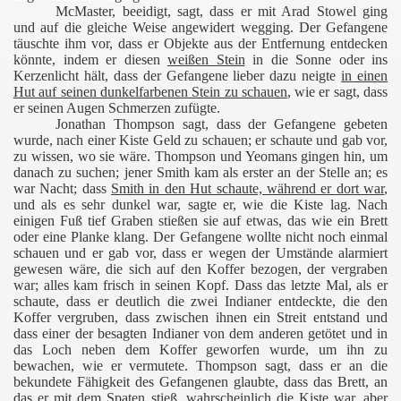
McMaster, beeidigt, sagt, dass er mit Arad Stowel ging
und auf die gleiche Weise angewidert wegging. Der Gefangene
täuschte ihm vor, dass er Objekte aus der Entfernung entdecken
könnte, indem er diesen
weißen Stein
in die Sonne oder ins
Kerzenlicht hält, dass der Gefangene lieber dazu neigte
in einen
Hut auf seinen dunkelfarbenen Stein zu schauen
, wie er sagt, dass
er seinen Augen Schmerzen zufügte.
Jonathan Thompson sagt, dass der Gefangene gebeten
wurde, nach einer Kiste Geld zu schauen; er schaute und gab vor,
zu wissen, wo sie wäre. Thompson und Yeomans gingen hin, um
danach zu suchen; jener Smith kam als erster an der Stelle an; es
war Nacht; dass
Smith in den Hut schaute, während er dort war
,
und als es sehr dunkel war, sagte er, wie die Kiste lag. Nach
einigen Fuß tief Graben stießen sie auf etwas, das wie ein Brett
oder eine Planke klang. Der Gefangene wollte nicht noch einmal
schauen und er gab vor, dass er wegen der Umstände alarmiert
gewesen wäre, die sich auf den Koffer bezogen, der vergraben
war; alles kam frisch in seinen Kopf. Dass das letzte Mal, als er
schaute, dass er deutlich die zwei Indianer entdeckte, die den
Koffer vergruben, dass zwischen ihnen ein Streit entstand und
dass einer der besagten Indianer von dem anderen getötet und in
das Loch neben dem Koffer geworfen wurde, um ihn zu
bewachen, wie er vermutete. Thompson sagt, dass er an die
bekundete Fähigkeit des Gefangenen glaubte, dass das Brett, an
das er mit dem Spaten stieß, wahrscheinlich die Kiste war, aber