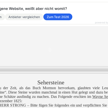
eigene Website, weißt aber nicht womit?
en
Anbieter vergleichen
Zum Test 2026
powered b
Sehersteine
u der Zeit, als das Buch Mormon hervorkam, glaubten viele Leu
ine“. Diese Steine wurden manchmal in einen Hut gelegt und dazu be
ne Schätze ausfindig zu machen. Das Folgende erschien im
Wayne Sen
ezember 1825:
HERR STRONG – Bitte fügen Sie folgendes ein und verpflichten Sie 