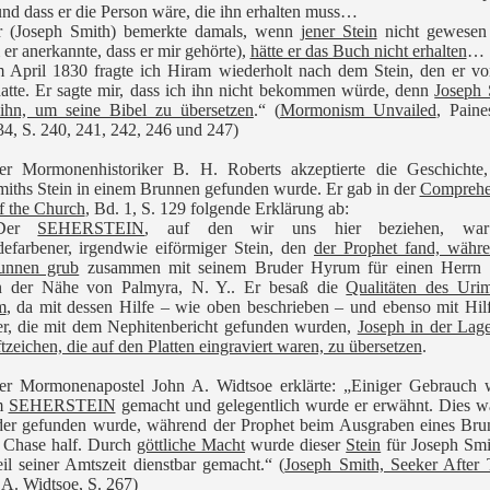
nd dass er die Person wäre, die ihn erhalten muss…
r (Joseph Smith) bemerkte damals, wenn
jener Stein
nicht gewesen
er anerkannte, dass er mir gehörte),
hätte er das Buch nicht erhalten
…
m April 1830 fragte ich Hiram wiederholt nach dem Stein, den er v
hatte. Er sagte mir, dass ich ihn nicht bekommen würde, denn
Joseph 
 ihn, um seine Bibel zu übersetzen
.“ (
Mormonism Unvailed
, Paines
4, S. 240, 241, 242, 246 und 247)
er Mormonenhistoriker B. H. Roberts akzeptierte die Geschichte,
miths Stein in einem Brunnen gefunden wurde. Er gab in der
Comprehe
f the Church
, Bd. 1, S. 129 folgende Erklärung ab:
Der
SEHERSTEIN
, auf den wir uns hier beziehen, war
defarbener, irgendwie eiförmiger Stein, den
der Prophet fand, währe
unnen grub
zusammen mit seinem Bruder Hyrum für einen Herrn 
n der Nähe von Palmyra, N. Y.. Er besaß die
Qualitäten des Uri
m
, da mit dessen Hilfe – wie oben beschrieben – und ebenso mit Hil
er, die mit dem Nephitenbericht gefunden wurden,
Joseph in der Lag
ftzeichen, die auf den Platten eingraviert waren, zu übersetzen
.
er Mormonenapostel John A. Widtsoe erklärte: „Einiger Gebrauch 
m
SEHERSTEIN
gemacht und gelegentlich wurde er erwähnt. Dies w
der gefunden wurde, während der Prophet beim Ausgraben eines Bru
k Chase half. Durch
göttliche Macht
wurde dieser
Stein
für Joseph Smi
il seiner Amtszeit dienstbar gemacht.“
(
Joseph Smith, Seeker After 
A. Widtsoe, S. 267)