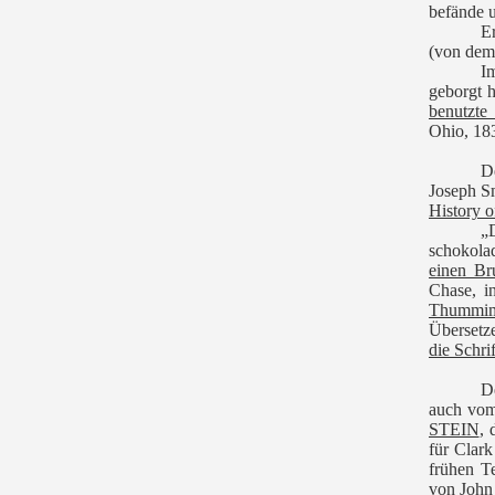
befände u
E
(von dem 
I
geborgt 
benutzte
Ohio, 183
D
Joseph S
History o
„
schokola
einen Br
Chase, i
Thummi
Übersetz
die Schri
D
auch vo
STEIN
, 
für Clar
frühen Te
von John 