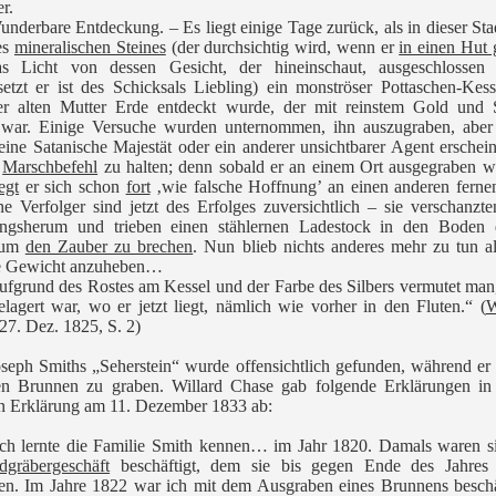
r.
nderbare Entdeckung. – Es liegt einige Tage zurück, als in dieser Sta
es
mineralischen Steines
(der durchsichtig wird, wenn er
in einen Hut 
s Licht von dessen Gesicht, der hineinschaut, ausgeschlossen 
etzt er ist des Schicksals Liebling) ein monströser Pottaschen-Kes
r alten Mutter Erde entdeckt wurde, der mit reinstem Gold und S
t war. Einige Versuche wurden unternommen, ihn auszugraben, aber
eine Satanische Majestät oder ein anderer unsichtbarer Agent erschei
r
Marschbefehl
zu halten; denn sobald er an einem Ort ausgegraben w
egt
er sich schon
fort
‚wie falsche Hoffnung’ an einen anderen ferne
e Verfolger sind jetzt des Erfolges zuversichtlich – sie verschanzt
ingsherum und trieben einen stählernen Ladestock in den Boden d
, um
den Zauber zu brechen
. Nun blieb nichts anderes mehr zu tun a
e Gewicht anzuheben…
ufgrund des Rostes am Kessel und der Farbe des Silbers vermutet man
elagert war, wo er jetzt liegt, nämlich wie vorher in den Fluten.“ (
W
 27. Dez. 1825, S. 2)
oseph Smiths „Seherstein“ wurde offensichtlich gefunden, während er
nen Brunnen zu graben. Willard Chase gab folgende Erklärungen in 
en Erklärung am 11. Dezember 1833 ab:
Ich lernte die Familie Smith kennen… im Jahr 1820. Damals waren s
dgräbergeschäft
beschäftigt, dem sie bis gegen Ende des Jahres
en. Im Jahre 1822 war ich mit dem Ausgraben eines Brunnens beschä