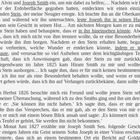
te Alvin und
Joseph Smith
ein, um mir dabei zu helfen;… Nachdem wir 
r der Erdoberfläche gegraben hatten, entdeckten wir einen einzig
enden
Stein
, der meine Neugier erregte. Ich brachte ihn an die Oberkan
 und während wir ihn untersuchten,
legte Joseph ihn in seinen Hu
dann sein Gesicht in seinen Hut… Am nächsten Morgen kam er zu mi
en Stein haben und behauptete, dass er
in ihn hineinsehen könnte
. Ab
, dass ich mich nicht von ihm trennen wollte, da er eine Besonderhei
 würde ihn ihm borgen. Nachdem er den Stein erhalten hatte, bega
zu verbreiten, welche Wunder er entdecken könnte,
indem er i
aute
, und verursachte so viel Aufsehen unter dem leichtgläubigen Te
haft, dass ich Anweisungen gab, dass der Stein zu mir zurückk
 irgendwann im Jahre 1825 kam Hiram Smith zu mir und wollte
 Stein ausborgen… Ich sagte ihm, dass er für mich keinen bestimmte
 ich ihn nur als eine Besonderheit behalten wollte, und wenn er mi
 geben würde, dass ich ihn auf Verlangen zurückbekäme, dann sollte 
m Herbst 1826 besuchte mich ein Freund und wollte jenen Stein s
meiner Überraschung, während ich zu den Smiths ging und ihn um den
te er: ‚Sie können ihn nicht haben.’ Ich sagte ihm, dass er mir ge
te ihm das Versprechen, das er mir gab, als er den Stein von mir er
n er mich mit einem bösen Blick ansah und sagte: ‚Es kümmert mich 
Teufel er gehört, Sie werden ihn nicht bekommen.’
m Monat Juni 1827 erzählte mir Joseph Smith Sen. folgende Geschi
 einigen Jahren ein Geist seinem Sohn Joseph in einer Vision erschi
rmierte, dass sich an einem bestimmten Ort ein Bericht auf Goldpl