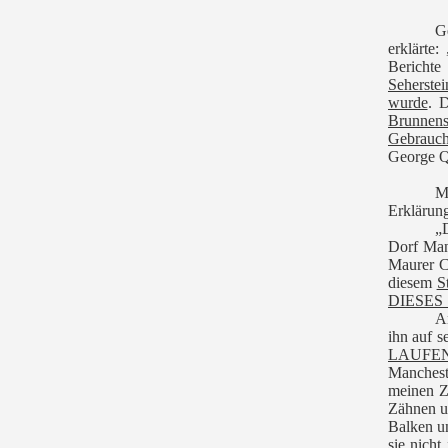
G
erklärte
Bericht
Seherstei
wurde
. 
Brunnen
Gebrauch
George Q
M
Erklärung
„
Dorf Man
Maurer C
diesem
S
DIESES
An
ihn auf 
LAUFE
Mancheste
meinen Z
Zähnen un
Balken un
sie nicht