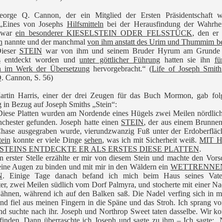
eorge Q. Cannon, der ein Mitglied der Ersten Präsidentschaft w
: „Eines von Josephs
Hilfsmitteln
bei der Herausfindung der Wahrhei
e war
ein besonderer KIESELSTEIN ODER FELSSTÜCK
, den er
n
nannte und der manchmal
von ihm anstatt des Urim und Thummim be
Dieser
STEIN
war von ihm und seinem Bruder Hyrum am Grunde 
s
entdeckt worden und
unter göttlicher Führung
hatten sie ihn
fü
 im Werk der Übersetzung
hervorgebracht.“ (
Life of Joseph Smith
. Cannon, S. 56)
artin Harris, einer der drei Zeugen für das Buch Mormon, gab fol
 in Bezug auf Joseph Smiths „Stein“:
Diese Platten wurden am Nordende eines Hügels zwei Meilen nördlic
chester gefunden. Joseph hatte einen
STEIN
, der aus einem Brunne
hase ausgegraben wurde, vierundzwanzig Fuß unter der Erdoberfläch
tein
konnte er viele Dinge
sehen
, was ich mit Sicherheit weiß.
MIT H
 STEINS ENTDECKTE ER ALS ERSTES DIESE PLATTEN
.
 erster Stelle erzählte er mir von diesem Stein und machte den Vors
seine Augen zu binden und mit mir in den Wäldern ein
WETTRENNE
N
. Einige Tage danach befand ich mich beim Haus seines Vate
r, zwei Meilen südlich vom Dorf Palmyra, und stocherte mit einer Na
ähnen, während ich auf den Balken saß. Die Nadel verfing sich in 
d fiel aus meinen Fingern in die Späne und das Stroh. Ich sprang v
d suchte nach ihr. Joseph und Northrop Sweet taten dasselbe. Wir k
 finden. Dann überraschte ich Joseph und sagte zu ihm – Ich sagte: