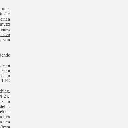
urde,
t der
 einen
nutzt
eines
r den
, von
gende
h vom
n vom
e. In
ILFE
chlag,
N ZU
rs in
del in
meinen
on den
onnten
 ‚Nimm