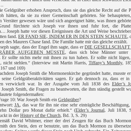
r…
e Geldgräber erhoben Anspruch, dass sie das gleiche Recht auf die P
ph hätten, da sie zu einer Gemeinschaft gehörten. Sie behaupteten
n Verräter gewesen wäre und sich angeeignet hätte, was ihnen gehört
rund fürchtete sich Joseph vor ihnen und fuhr fort, die Platt
… Joseph hatte vor diesen Ereignissen die Art und Weise beschriebe
atten fand.
ER FAND SIE, INDEM ER IN DEN STEIN SCHAUTE
, 
n des Maurers Chase fand. Die Familie hatte mir das gleiche erzählt.
seph sagte, dass der Engel ihm sagte, dass er
DIE GESELLSCHAFT
RÄBER AUFGEBEN MÜSSTE
, dass sich böse Männer unter 
 Er sollte nichts mehr mit ihnen zu tun haben. Er sollte nicht lügen,
 nicht stehlen.“ (Interview mit Martin Harris,
Tiffany’s Monthly
, 18
 167 und 169)
achdem Joseph Smith die Mormonenkirche gegründet hatte, musste er
r seine Geldgräberaktivitäten sagen. Er gab dennoch zu, dass er in
ten verwickelt war. In der Ausgabe vom Juli 1838 des
Elder’s J
 Joseph Smith, die Fragen zu beantworten, die ihm ständig gestellt w
lautete folgendermaßen:
Frage 10: War Joseph Smith ein
Geldgräber
?
ntwort:
JA
, das war für ihn nie eine sehr einträgliche Beschäftigung,
zehn Dollar pro Monat dafür erhielt.“ (
Elder’s Journal
, Juli 1838, 
uckt in der
History of the Church
, Bd. 3, S. 29)
emäß David Whitmer, einer der drei Zeugen für das Buch Mormon
mith den Stein, den er benutzte, um das Buch Mormon zu übersetze