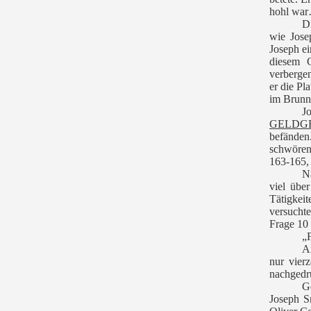
hohl wa
Di
wie Jose
Joseph ei
diesem G
verbergen
er die Pl
im Brunne
Jo
GELDG
befänden.
schwören,
163-165,
N
viel übe
Tätigkei
versuchte
Frage 10 
„
A
nur vier
nachgedr
G
Joseph S