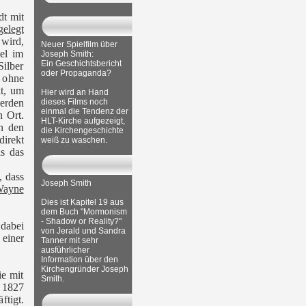
dt mit
gelegt
wird,
Neuer Spielfilm über
sel im
Joseph Smith:
Ein Geschichtsbericht
ilber
oder Propaganda?
 ohne
nt, um
Hier wird an Hand
erden
dieses Films noch
einmal die Tendenz der
n Ort.
HLT-Kirche aufgezeigt,
en den
die Kirchengeschichte
irekt
weiß zu waschen.
ls das
, dass
Joseph Smith
ayne
Dies ist Kapitel 19 aus
dem Buch "Mormonism
- Shadow or Reality?"
 dabei
von Jerald und Sandra
einer
Tanner mit sehr
ausführlicher
Information über den
Kirchengründer Joseph
ie mit
Smith.
 1827
ftigt.