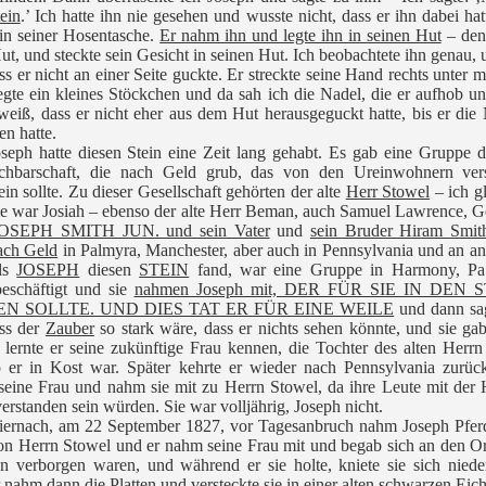
ein
.’ Ich hatte ihn nie gesehen und wusste nicht, dass er ihn dabei hat
 in seiner Hosentasche.
Er nahm ihn und legte ihn in seinen Hut
– den
t, und steckte sein Gesicht in seinen Hut. Ich beobachtete ihn genau,
ss er nicht an einer Seite guckte. Er streckte seine Hand rechts unter m
te ein kleines Stöckchen und da sah ich die Nadel, die er aufhob u
weiß, dass er nicht eher aus dem Hut herausgeguckt hatte, bis er die
n hatte.
seph hatte diesen Stein eine Zeit lang gehabt. Es gab eine Gruppe d
chbarschaft, die nach Geld grub, das von den Ureinwohnern vers
in sollte. Zu dieser Gesellschaft gehörten der alte
Herr Stowel
– ich g
e war Josiah – ebenso der alte Herr Beman, auch Samuel Lawrence, 
OSEPH SMITH JUN. und sein Vater
und
sein Bruder Hiram Smit
ach Geld
in Palmyra, Manchester, aber auch in Pennsylvania und an a
Als
JOSEPH
diesen
STEIN
fand, war eine Gruppe in Harmony, Pa.
eschäftigt und sie
nahmen Joseph mit, DER FÜR SIE IN DEN 
N SOLLTE. UND DIES TAT ER FÜR EINE WEILE
und dann sag
ass der
Zauber
so stark wäre, dass er nichts sehen könnte, und sie ga
 lernte er seine zukünftige Frau kennen, die Tochter des alten Herrn
 er in Kost war. Später kehrte er wieder nach Pennsylvania zurüc
 seine Frau und nahm sie mit zu Herrn Stowel, da ihre Leute mit der 
verstanden sein würden. Sie war volljährig, Joseph nicht.
iernach, am 22 September 1827, vor Tagesanbruch nahm Joseph Pfer
n Herrn Stowel und er nahm seine Frau mit und begab sich an den O
en verborgen waren, und während er sie holte, kniete sie sich nied
r nahm dann die Platten und versteckte sie in einer alten schwarzen Eich