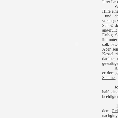
Ihrer Lese
Wu
Hilfe ein
und da
vorausges
Schoß de
angefüll
Erfolg. S
ihn unte
soll,
bew
Aber sein
Kessel r
darüber
gewaltig
A
er dort g
Sentinel
,
J
half, ei
beeidigt
„
dem
Gel
nachging