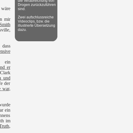
die Verabreichung von
Drogen zurückzuführen
 wäre
sind.
Zwei aufschlussreiche
on mir
Videoclips, bzw. die
Smith
illustrierte Übersetzung
ville,
dazu.
 dass
nsive
 ein
nd er
Clark
m und
fe der
e war,
wurde
ar ein
nnens
th im
Truth
,