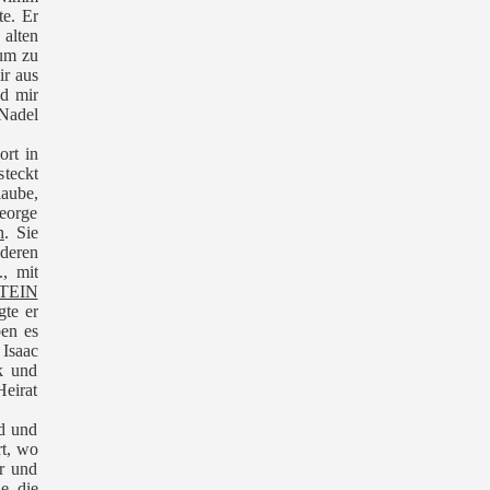
te. Er
 alten
 um zu
ir aus
nd mir
 Nadel
ort in
teckt
laube,
George
h
. Sie
nderen
, mit
STEIN
te er
ben es
 Isaac
k und
Heirat
d und
rt, wo
er und
e, die