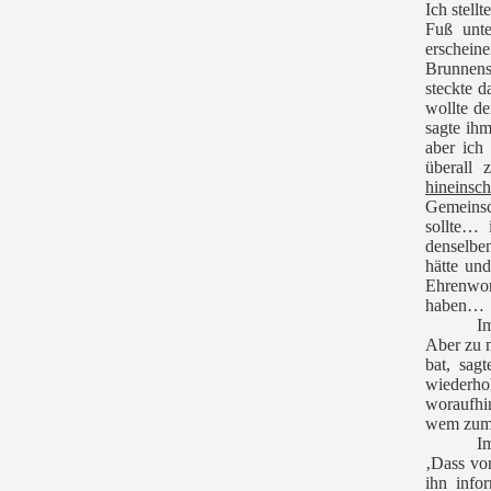
Ich stell
Fuß unte
erschein
Brunnens
steckte 
wollte d
sagte ihm
aber ich
überall 
hineinsch
Gemeinsc
sollte…
denselben
hätte und
Ehrenwort
haben…
I
Aber zu 
bat, sag
wiederhol
woraufhi
wem zum 
I
‚Dass vor
ihn info