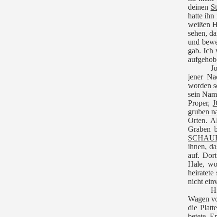
deinen
St
hatte ihn
weißen Hu
sehen, da
und beweg
gab. Ich 
aufgehobe
Jo
jener Na
worden se
sein Nam
Proper,
J
gruben n
Orten. 
Graben b
SCHAUE
ihnen, d
auf. Dort
Hale, wo
heiratete
nicht ein
H
Wagen vo
die Platt
betete. E