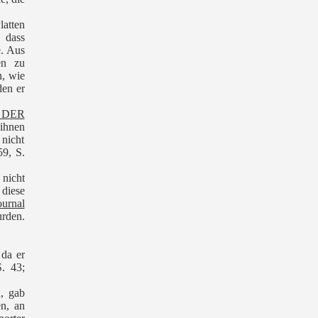
latten
, dass
e. Aus
en zu
n, wie
den er
 DER
ihnen
 nicht
59, S.
 nicht
 diese
ournal
urden.
 da er
S. 43;
, gab
n, an