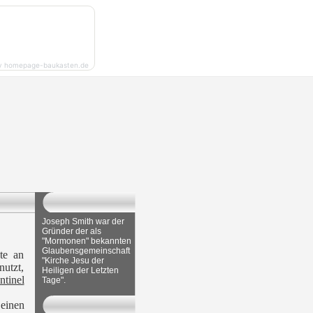
y homepage-baukasten.de
Joseph Smith war der
Gründer der als
"Mormonen" bekannten
Glaubensgemeinschaft
te an
"Kirche Jesu der
nutzt,
Heiligen der Letzten
tinel
Tage".
einen