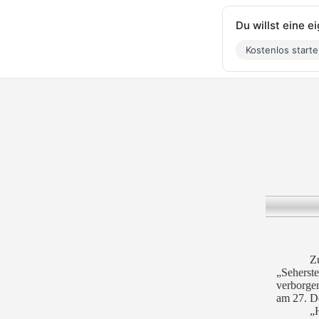
Du willst eine 
Kostenlos start
Z
„Seherste
verborge
am 27. D
„