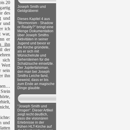
bis 20
Joseph Smith und
artig
Geldgräberei
te des
t
und
Dieses Kapitel 4 aus
r und
"Mormonism - Shadow
or Reality?" bringt eine
er ich
Menge Dokumentation
t war,
über Joseph Smiths
nn er
Aktivitäten in seiner
Jugend und bevor er
n ihn
die Kirche gründete,
il der
als er sich mit
ehren
Wünschelrute und
 sich
Sehersteinen für die
Schatzsuche einsetzte.
n Wert
Der Jupitertalsiman,
r sein
den man bei Joseph
er ihn
Smiths Leiche fand,
beweist, dass er bis
zum Ende an magische
ehen…
Dinge glaubte.
 Stein
hörte,
hielt,
"Joseph Smith und
nicht,
Drogen". Dieser Artikel
zeigt recht deutlich,
chte:
dass die visionären
en und
Erlebnisse in der
frühen HLT-Kirche auf
atten